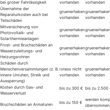
bei grober Fahrlässigkeit
vorhanden
vorhanden
Übernahme der
gruenerhaken
gruenerhake
Reparaturkosten auch bei
vorhanden
vorhanden
Teilschäden
Mitversicherung von
gruenerhaken
gruenerhake
Photovoltaik- und
vorhanden
vorhanden
Solarthermieanlagen
Frost- und Bruchschäden an
gruenerhaken
gruenerhake
Wasserzuleitungs- und
vorhanden
vorhanden
Heizungsrohren
Schäden durch
Menschenversammlungen (z. B.
rotesx
nicht
gruenerhake
innere Unruhen, Streik und
vorhanden
vorhanden
Aussperrung)
Kosten durch Gas- und
bis zu 300 €
bis zu 2.500
Wasserverlust
werden komp
bis zu 150 €
Bruchschäden an Armaturen
übernommen