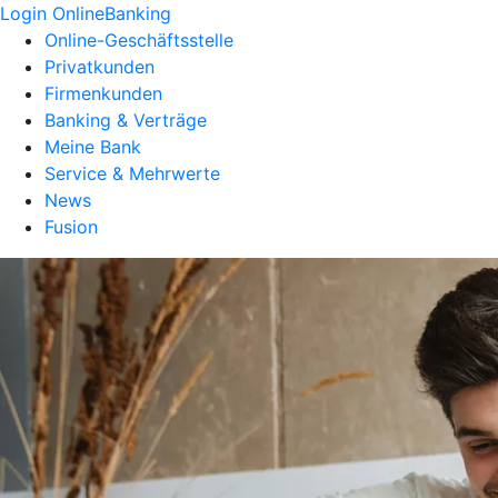
Login OnlineBanking
Online-Geschäftsstelle
Privatkunden
Firmenkunden
Banking & Verträge
Meine Bank
Service & Mehrwerte
News
Fusion