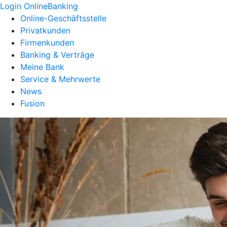
Login OnlineBanking
Online-Geschäftsstelle
Privatkunden
Firmenkunden
Banking & Verträge
Meine Bank
Service & Mehrwerte
News
Fusion