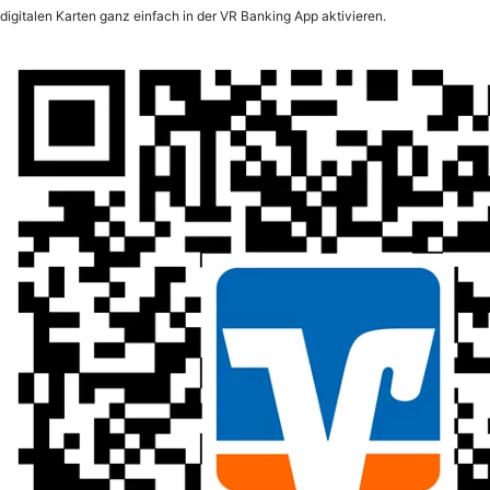
digitalen Karten ganz einfach in der VR Banking App aktivieren.