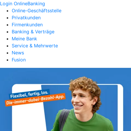
Login OnlineBanking
Online-Geschäftsstelle
Privatkunden
Firmenkunden
Banking & Verträge
Meine Bank
Service & Mehrwerte
News
Fusion