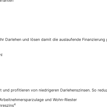
arianten
 Ihr Darlehen und lösen damit die auslaufende Finanzierung
hl
it und profitieren von niedrigeren Darlehenszinsen. So redu
Arbeitnehmersparzulage und Wohn-Riester
4
hreszins