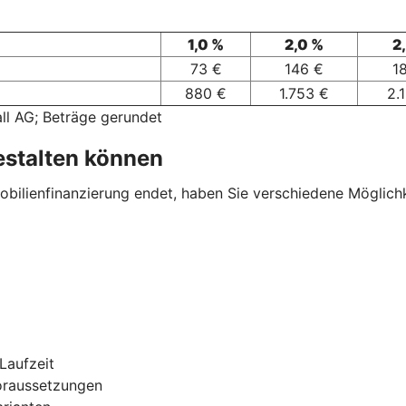
1,0 %
2,0 %
2
73 €
146 €
1
880 €
1.753 €
2.
ll AG; Beträge gerundet
estalten können
ilienfinanzierung endet, haben Sie verschiedene Möglichkei
Laufzeit
oraussetzungen